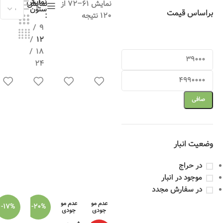
نمایش
نمایش 61–72 از
نمایش
ستون
براساس قیمت
120 نتیجه
9
12
18
24
صافی
وضعیت انبار
در حراج
موجود در انبار
در سفارش مجدد
عدم مو
عدم مو
-17%
-20%
جودی
جودی