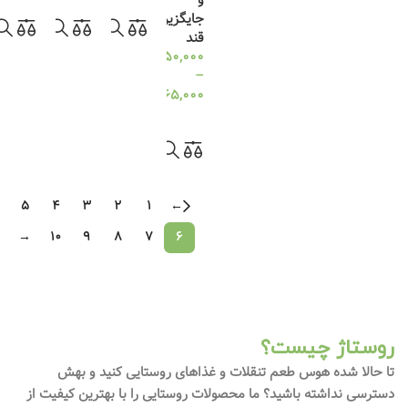
و
300
جایگزین
گرمی
قند
450,000
تومان
–
165,000
تومان
انتخاب گزینه ها
5
4
3
2
1
←
→
10
9
8
7
6
روستاژ چیست؟
تا حالا شده هوس طعم تنقلات و غذاهای روستایی کنید و بهش
دسترسی نداشته باشید؟ ما محصولات روستایی را با بهترین کیفیت از