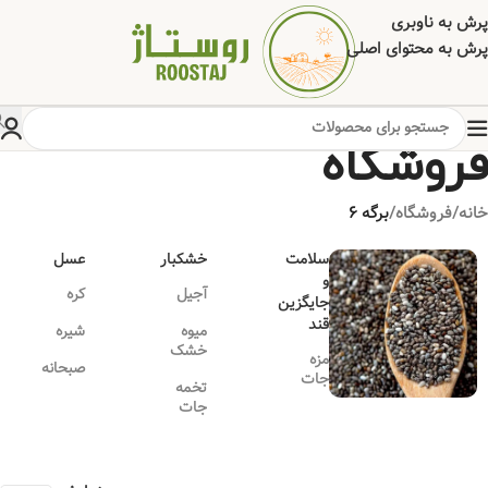
پرش به ناوبری
پرش به محتوای اصلی
فروشگاه
خانه
/
فروشگاه
/
برگه 6
سلامت
خشکبار
عسل
و
آجیل
کره
جایگزین
قند
میوه
شیره
خشک
مزه
صبحانه
جات
تخمه
جات