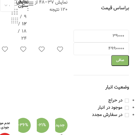
نمایش
نمایش 37–48 از
نمایش
ستون
براساس قیمت
120 نتیجه
9
12
18
24
صافی
وضعیت انبار
در حراج
موجود در انبار
در سفارش مجدد
عدم مو
جدید
-21%
-36%
جودی