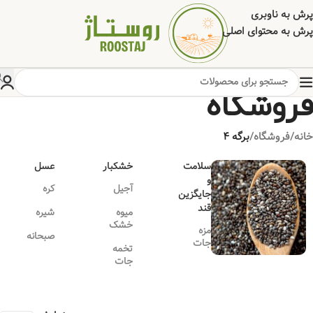
پرش به ناوبری
پرش به محتوای اصلی
فروشگاه
خانه
/
فروشگاه
/
برگه 4
سلامت
خشکبار
عسل
و
آجیل
کره
جایگزین
قند
میوه
شیره
خشک
مزه
صبحانه
جات
تخمه
جات