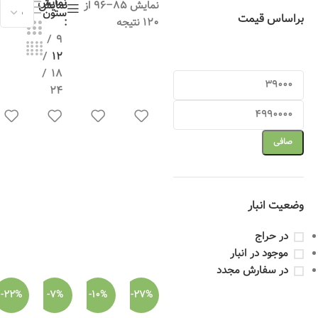
نمایش
نمایش 85–96 از
نمایش
ستون
براساس قیمت
120 نتیجه
9
12
18
24
صافی
وضعیت انبار
در حراج
موجود در انبار
در سفارش مجدد
-22%
-7%
-10%
-27%