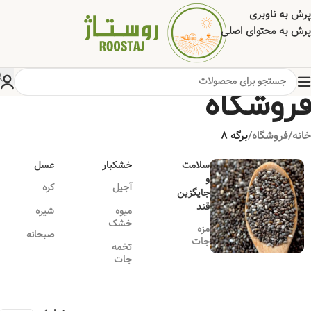
پرش به ناوبری
پرش به محتوای اصلی
فروشگاه
خانه
/
فروشگاه
/
برگه 8
سلامت
خشکبار
عسل
و
آجیل
کره
جایگزین
قند
میوه
شیره
خشک
مزه
صبحانه
جات
تخمه
جات