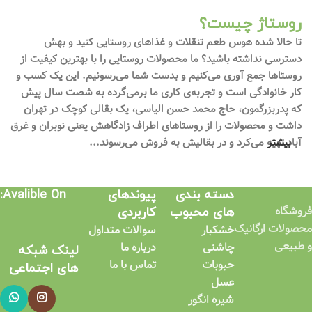
روستاژ چیست؟
تا حالا شده هوس طعم تنقلات و غذاهای روستایی کنید و بهش
دسترسی نداشته باشید؟ ما محصولات روستایی را با بهترین کیفیت از
روستاها جمع آوری می‌کنیم و بدست شما می‌رسونیم. این یک کسب و
کار خانوادگی است و تجربه‌ی کاری ما برمی‌گرده به شصت سال پیش
که پدربزرگمون، حاج محمد حسن الیاسی، یک بقالی کوچک در تهران
داشت و محصولات را از روستاهای اطراف زادگاهش یعنی نوبران و غرق
بیشتر
آباد تهیه می‌کرد و در بقالیش به فروش می‌رسوند...
دسته بندی
پیوندهای
Avalible On:
فروشگاه
های محبوب
کاربردی​
محصولات ارگانیک
خشکبار
سوالات متداول
و طبیعی
چاشنی
درباره ما
لینک شبکه
حبوبات
تماس با ما
های اجتماعی​
عسل
شیره انگور