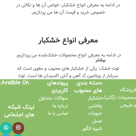
در ادامه به معرفی انواع خشکبار، خواص آن‌ ها و نکاتی در
خصوص خرید و قیمت آن ها می پردازیم.
معرفی انواع خشکبار
در ادامه به معرفی انواع محصولات خشک‌شده می پردازیم.
بیشتر
توت خشک: یکی از خشکبار های محبوب و مقوی است که
سرشار از ویتامین C، آهن و آنتی‌ اکسیدان‌ ها است. توت
دسته بندی
پیوندهای
Avalible On:
خشک برای تقویت سیستم ایمنی بدن و کاهش استرس
فروشگاه
های محبوب
کاربردی​
مفید است.
محصولات ارگانیک
خشکبار
سوالات متداول
مغز گردو: گردو یکی از مغذی‌ ترین خشکبار هاست و منبع
و طبیعی
چاشنی
درباره ما
لینک شبکه
غنی از امگا-۳، پروتئین و آنتی‌ اکسیدان‌ هاست. این
حبوبات
تماس با ما
های اجتماعی​
خشکبار به سلامت قلب، کاهش التهاب و بهبود عملکرد مغز
عسل
کمک می‌ کند.
شیره انگور