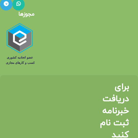
آجیل ۴ مغز: این آجیل ترکیبی از مغز های گردو، بادام،
پسته و فندق است که تمامی خواص تغذیه‌ ای این مغز ها
مجوزها
را در خود جای داده و گزینه‌ ای مناسب برای افزایش انرژی
روزانه است.
بادام زمینی: این خشکبار غنی از پروتئین، فیبر، ویتامین E و
مواد معدنی است و به تقویت عضلات، کاهش وزن و
سلامت قلب کمک می‌ کند.
مغز بادام: بادام یک منبع عالی از ویتامین E، منیزیم و آنتی‌
اکسیدان‌ ها است که می‌ تواند به بهبود پوست، کاهش
کلسترول و تقویت سیستم ایمنی بدن کمک کند.
برای
ماکادمیا: این خشکبار گران‌ قیمت و خوشمزه سرشار از
دریافت
چربی‌ های سالم، پروتئین و فیبر است که به تقویت
خبرنامه
سلامت قلب و کاهش التهاب بدن کمک می‌ کند.
ثبت نام
فندق: فندق حاوی مقدار زیادی پروتئین، فیبر و ویتامین E
است که برای بهبود عملکرد مغز و تقویت سیستم ایمنی
کنید