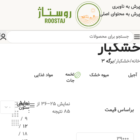
پرش به ناوبری
پرش به محتوای اصلی
خشکبار
خانه
/
خشکبار
/
برگه 3
تخمه
آجیل
میوه خشک
مواد غذایی
جات
نمایش
نمایش 25–36 از
نمایش
ستون
براساس قیمت
85 نتیجه
9
12
18