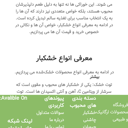
می‌ شوند. این خوراکی‌ ها نه تنها به دلیل طعم دلپذیرشان
محبوب هستند، بلکه خواص متعددی نیز دارند که آن ها را
به یک انتخاب مناسب برای تغذیه سالم تبدیل کرده است.
در ادامه به معرفی انواع خشکبار، خواص آن‌ ها و نکاتی در
خصوص خرید و قیمت آن ها می پردازیم.
معرفی انواع خشکبار
در ادامه به معرفی انواع محصولات خشک‌شده می پردازیم.
بیشتر
توت خشک: یکی از خشکبار های محبوب و مقوی است که
سرشار از ویتامین C، آهن و آنتی‌ اکسیدان‌ ها است. توت
دسته بندی
پیوندهای
Avalible On:
خشک برای تقویت سیستم ایمنی بدن و کاهش استرس
فروشگاه
های محبوب
کاربردی​
مفید است.
محصولات ارگانیک
خشکبار
سوالات متداول
مغز گردو: گردو یکی از مغذی‌ ترین خشکبار هاست و منبع
و طبیعی
چاشنی
درباره ما
لینک شبکه
غنی از امگا-۳، پروتئین و آنتی‌ اکسیدان‌ هاست. این
حبوبات
تماس با ما