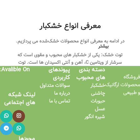
معرفی انواع خشکبار
در ادامه به معرفی انواع محصولات خشک‌شده می پردازیم.
بیشتر
توت خشک: یکی از خشکبار های محبوب و مقوی است که
سرشار از ویتامین C، آهن و آنتی‌ اکسیدان‌ ها است. توت
دسته بندی
پیوندهای
Avalible On:
خشک برای تقویت سیستم ایمنی بدن و کاهش استرس
فروشگاه
های محبوب
کاربردی​
مفید است.
محصولات ارگانیک
خشکبار
سوالات متداول
مغز گردو: گردو یکی از مغذی‌ ترین خشکبار هاست و منبع
و طبیعی
چاشنی
درباره ما
لینک شبکه
غنی از امگا-۳، پروتئین و آنتی‌ اکسیدان‌ هاست. این
حبوبات
تماس با ما
های اجتماعی​
خشکبار به سلامت قلب، کاهش التهاب و بهبود عملکرد مغز
عسل
کمک می‌ کند.
شیره انگور
آجیل ۴ مغز: این آجیل ترکیبی از مغز های گردو، بادام،
پسته و فندق است که تمامی خواص تغذیه‌ ای این مغز ها
مجوزها