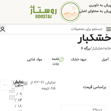
پرش به ناوبری
پرش به محتوای اصلی
خشکبار
خانه
/
خشکبار
/
برگه 6
تخمه
آجیل
میوه خشک
مواد غذایی
جات
نمایش
نمایش 61–72 از
نمایش
ستون
براساس قیمت
85 نتیجه
9
12
18