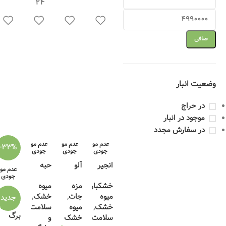
24
صافی
وضعیت انبار
در حراج
موجود در انبار
در سفارش مجدد
عدم مو
عدم مو
عدم مو
-33%
جودی
جودی
جودی
انجیر
آلو
حبه
عدم مو
خشک
شابلو
سنجد
جودی
خشکبار
,
مزه
میوه
لوکس
ن تو
میوه
جات
,
خشک
,
پرک
سرخ
جدید
خشک
,
میوه
سلامت
اسلای
برگ
سلامت
خشک
و
سی