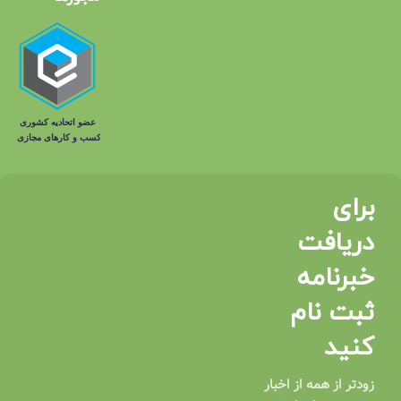
را در خود جای داده و گزینه‌ ای مناسب برای افزایش انرژی
روزانه است.
بادام زمینی: این خشکبار غنی از پروتئین، فیبر، ویتامین E و
مواد معدنی است و به تقویت عضلات، کاهش وزن و
سلامت قلب کمک می‌ کند.
مغز بادام: بادام یک منبع عالی از ویتامین E، منیزیم و آنتی‌
اکسیدان‌ ها است که می‌ تواند به بهبود پوست، کاهش
کلسترول و تقویت سیستم ایمنی بدن کمک کند.
برای
ماکادمیا: این خشکبار گران‌ قیمت و خوشمزه سرشار از
دریافت
چربی‌ های سالم، پروتئین و فیبر است که به تقویت
خبرنامه
سلامت قلب و کاهش التهاب بدن کمک می‌ کند.
ثبت نام
فندق: فندق حاوی مقدار زیادی پروتئین، فیبر و ویتامین E
است که برای بهبود عملکرد مغز و تقویت سیستم ایمنی
کنید
بدن مفید است.
زودتر از همه از اخبار
گردو خورشتی: این نوع گردو که معمولاً در غذا های ایرانی