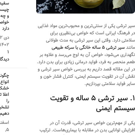
سفید
چیس
و چه
خواص
سیر ترشی یکی از سنتی‌ترین و محبوب‌ترین مواد غذایی
دارد
در فرهنگ ایرانی است که خواص بی‌نظیری برای
سلامتی دارد. وقتی این سیر ترشی به مدت طولانی
1402
مانند
سیر ترشی ۵ ساله خانگی با سرکه طبیعی
1
نگهداری می‌شود، خواص آن به اوج می‌رسد و علاوه بر
دیدگا
طعم منحصر به فرد، فواید درمانی زیادی برای بدن دارد.
در این مقاله قصد داریم به بررسی خواص سیر ترشی و
چگونه
نقش آن در تقویت سیستم ایمنی، کنترل فشار خون و
انواع
سایر فواید سلامتی بپردازیم.
خشکب
اعلا ت
۱. سیر ترشی ۵ ساله و تقویت
را
سیستم ایمنی
تشخ
دهیم
اسفند
یکی از مهم‌ترین خواص سیر ترشی، قدرت آن در
5,
افزایش توانایی بدن در مقابله با بیماری‌هاست. ترکیب