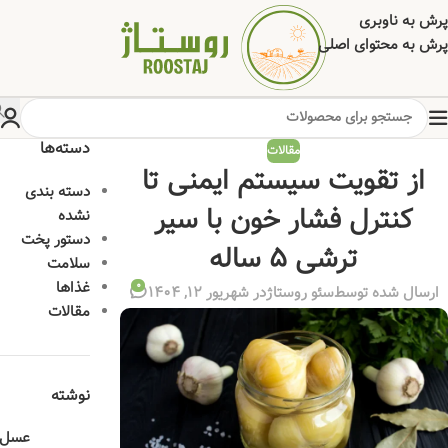
پرش به ناوبری
پرش به محتوای اصلی
دسته‌ها
مقالات
از تقویت سیستم ایمنی تا
دسته بندی
کنترل فشار خون با سیر
نشده
دستور پخت
ترشی ۵ ساله
سلامت
غذاها
0
ارسال شده توسط
سئو روستاژ
در شهریور 12, 1404
مقالات
نوشته
عسل