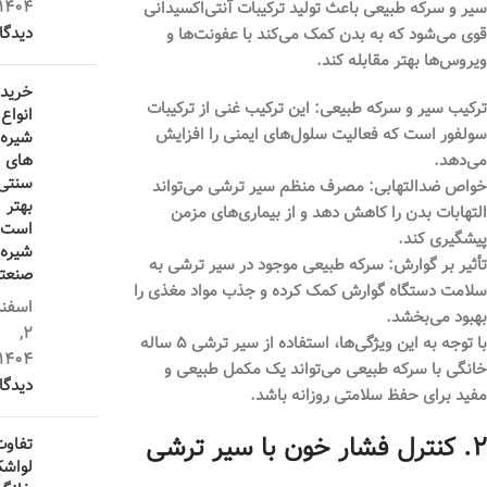
1404
سیر و سرکه طبیعی باعث تولید ترکیبات آنتی‌اکسیدانی
دیدگا
قوی می‌شود که به بدن کمک می‌کند با عفونت‌ها و
ویروس‌ها بهتر مقابله کند.
خرید
ترکیب سیر و سرکه طبیعی:
این ترکیب غنی از ترکیبات
انواع
سولفور است که فعالیت سلول‌های ایمنی را افزایش
شیره‌
های
می‌دهد.
سنتی
خواص ضدالتهابی:
مصرف منظم سیر ترشی می‌تواند
بهتر
التهابات بدن را کاهش دهد و از بیماری‌های مزمن
است ی
پیشگیری کند.
شیره
تأثیر بر گوارش:
سرکه طبیعی موجود در سیر ترشی به
صنعت
سلامت دستگاه گوارش کمک کرده و جذب مواد مغذی را
اسفند
بهبود می‌بخشد.
2,
با توجه به این ویژگی‌ها، استفاده از سیر ترشی ۵ ساله
1404
خانگی با سرکه طبیعی می‌تواند یک مکمل طبیعی و
دیدگا
مفید برای حفظ سلامتی روزانه باشد.
۲. کنترل فشار خون با سیر ترشی
تفاوت
لواش