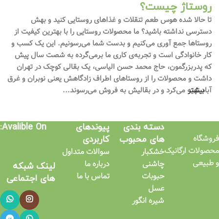
روستاژ چیست؟
تا حالا شده هوس طعم تنقلات و غذاهای روستایی کنید و بهش
دسترسی نداشته باشید؟ ما محصولات روستایی را با بهترین کیفیت از
روستاها جمع آوری می‌کنیم و بدست شما می‌رسونیم. این یک کسب و
کار خانوادگی است و تجربه‌ی کاری ما برمی‌گرده به شصت سال پیش
که پدربزرگمون، حاج محمد حسن الیاسی، یک بقالی کوچک در تهران
داشت و محصولات را از روستاهای اطراف زادگاهش یعنی نوبران و غرق
بیشتر
آباد تهیه می‌کرد و در بقالیش به فروش می‌رسوند...
دسته بندی
پیوندهای
Avalible On:
فروشگاه
های محبوب
کاربردی​
محصولات ارگانیک
خشکبار
سوالات متداول
و طبیعی
چاشنی
درباره ما
لینک شبکه
حبوبات
تماس با ما
های اجتماعی​
عسل
شیره انگور