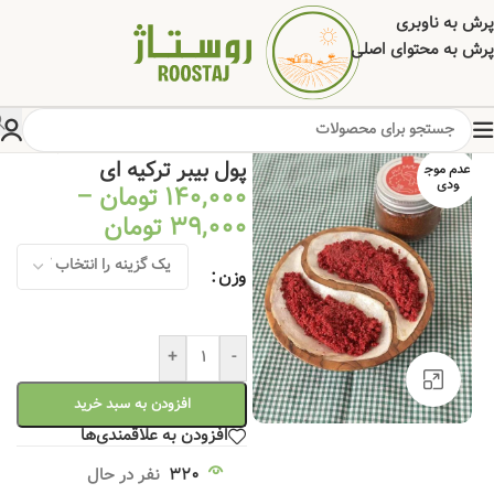
پرش به ناوبری
پرش به محتوای اصلی
خانه
/
خشکبار
/
تخمه جات
/
چاشنی
پول بیبر ترکیه ای
عدم موج
ودی
140,000
تومان
–
39,000
تومان
وزن
+
-
برای بزرگنمایی کلیک کنید
افزودن به سبد خرید
افزودن به علاقمندی‌ها
320
نفر در حال