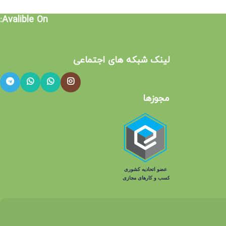
Avalible On:
لینک شبکه های اجتماعی​
مجوزها