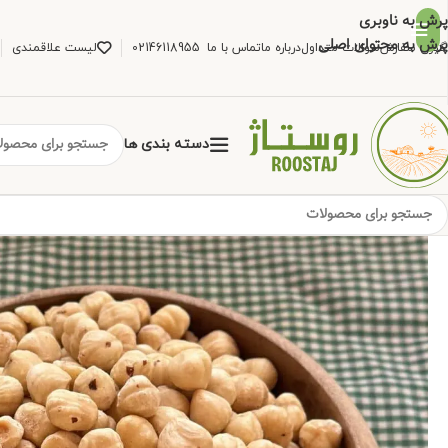
پرش به ناوبری
پرش به محتوای اصلی
گیری سفارش
سوالات متداول
درباره ما
تماس با ما
02146118955
لیست علاقمندی
دسته بندی ها