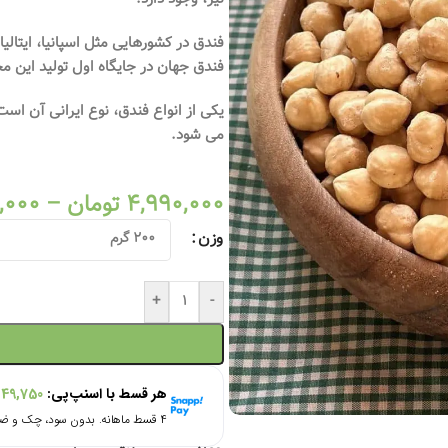
فندق جهان در جایگاه اول تولید این م
یکی از انواع فندق، نوع ایرانی آن اس
می شود.
4,990,000
تومان
–
,000
وزن
+
-
هر قسط با اسنپ‌پی:
249,750
۴ قسط ماهانه. بدون سود، چک و ضامن.