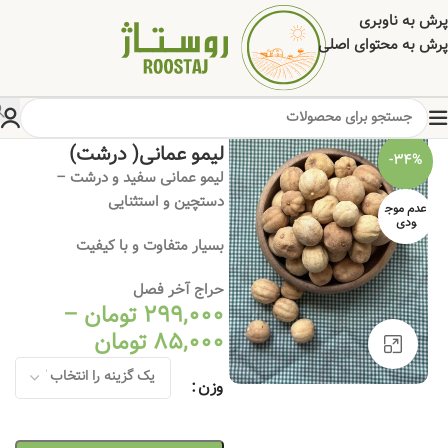
پرش به ناوبری
پرش به محتوای اصلی
خانه
/
خشکبار
/
میوه خشک
لیمو عمانی( درشت)
-34%
لیمو عمانی سفید و درشت –
دستچین و استثنایی
عدم موج
ودی
بسیار متفاوت و با کیفیت
حراج آخر فصل
299,000
تومان
–
85,000
تومان
برای بزرگنمایی کلیک کنید
وزن