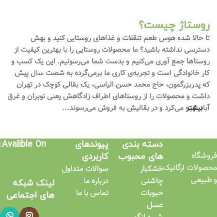
روستاژ چیست؟
تا حالا شده هوس طعم تنقلات و غذاهای روستایی کنید و بهش
دسترسی نداشته باشید؟ ما محصولات روستایی را با بهترین کیفیت از
روستاها جمع آوری می‌کنیم و بدست شما می‌رسونیم. این یک کسب و
کار خانوادگی است و تجربه‌ی کاری ما برمی‌گرده به شصت سال پیش
که پدربزرگمون، حاج محمد حسن الیاسی، یک بقالی کوچک در تهران
داشت و محصولات را از روستاهای اطراف زادگاهش یعنی نوبران و غرق
بیشتر
آباد تهیه می‌کرد و در بقالیش به فروش می‌رسوند...
دسته بندی
پیوندهای
Avalible On:
فروشگاه
های محبوب
کاربردی​
محصولات ارگانیک
خشکبار
سوالات متداول
و طبیعی
چاشنی
درباره ما
لینک شبکه
حبوبات
تماس با ما
های اجتماعی​
عسل