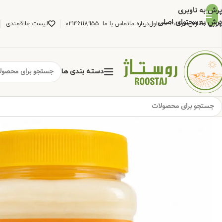
پرش به ناوبری
پرش به محتوای اصلی
گیری سفارش
سوالات متداول
درباره ما
تماس با ما
02146118955
لیست علاقمندی
دسته بندی ها