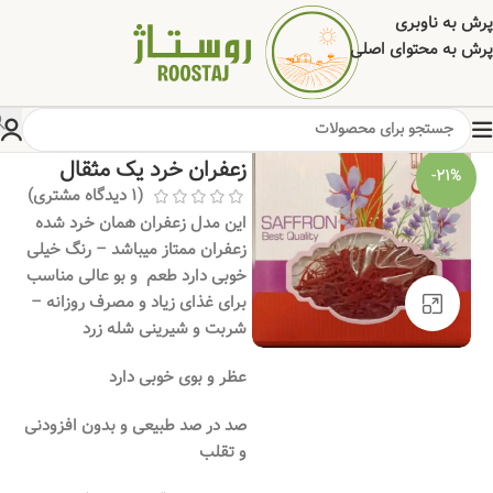
پرش به ناوبری
پرش به محتوای اصلی
خانه
/
خشکبار
/
تخمه جات
/
چاشنی
زعفران خرد یک مثقال
-21%
(
1
دیدگاه مشتری)
این مدل زعفران همان خرد شده
زعفران ممتاز میباشد – رنگ خیلی
خوبی دارد طعم و بو عالی مناسب
برای غذای زیاد و مصرف روزانه –
برای بزرگنمایی کلیک کنید
شربت و شیرینی شله زرد
عظر و بوی خوبی دارد
صد در صد طبیعی و بدون افزودنی
و تقلب