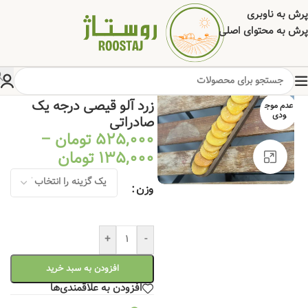
پرش به ناوبری
پرش به محتوای اصلی
خانه
/
خشکبار
/
میوه خشک
زرد آلو قیصی درجه یک
عدم موج
ودی
صادراتی
525,000
تومان
–
135,000
تومان
برای بزرگنمایی کلیک کنید
وزن
+
-
افزودن به سبد خرید
افزودن به علاقمندی‌ها