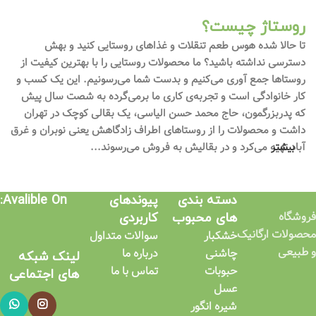
روستاژ چیست؟
تا حالا شده هوس طعم تنقلات و غذاهای روستایی کنید و بهش
دسترسی نداشته باشید؟ ما محصولات روستایی را با بهترین کیفیت از
روستاها جمع آوری می‌کنیم و بدست شما می‌رسونیم. این یک کسب و
کار خانوادگی است و تجربه‌ی کاری ما برمی‌گرده به شصت سال پیش
که پدربزرگمون، حاج محمد حسن الیاسی، یک بقالی کوچک در تهران
داشت و محصولات را از روستاهای اطراف زادگاهش یعنی نوبران و غرق
بیشتر
آباد تهیه می‌کرد و در بقالیش به فروش می‌رسوند...
دسته بندی
پیوندهای
Avalible On:
فروشگاه
های محبوب
کاربردی​
محصولات ارگانیک
خشکبار
سوالات متداول
و طبیعی
چاشنی
درباره ما
لینک شبکه
حبوبات
تماس با ما
های اجتماعی​
عسل
شیره انگور