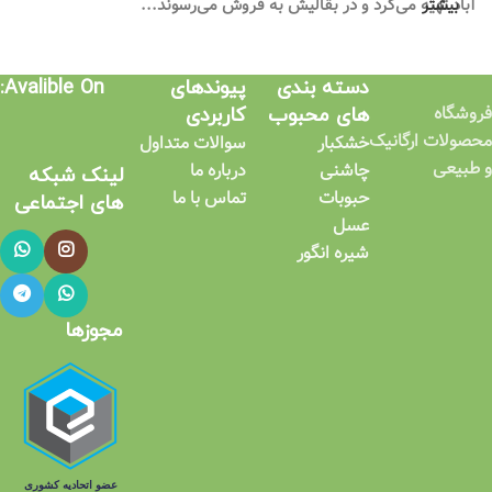
بیشتر
آباد تهیه می‌کرد و در بقالیش به فروش می‌رسوند...
دسته بندی
پیوندهای
Avalible On:
فروشگاه
های محبوب
کاربردی​
محصولات ارگانیک
خشکبار
سوالات متداول
و طبیعی
چاشنی
درباره ما
لینک شبکه
حبوبات
تماس با ما
های اجتماعی​
عسل
شیره انگور
مجوزها