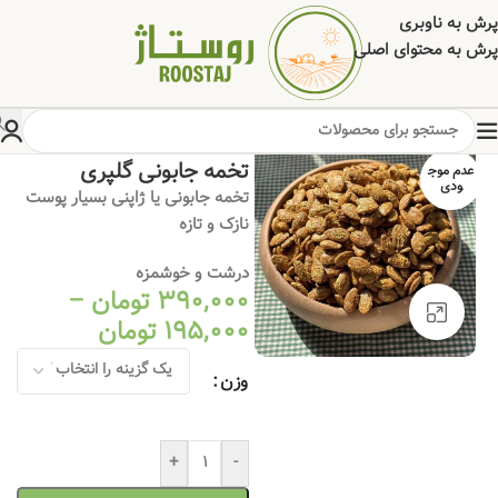
پرش به ناوبری
پرش به محتوای اصلی
خانه
/
خشکبار
/
آجیل
تخمه جابونی گلپری
عدم موج
ودی
تخمه جابونی یا ژاپنی بسیار پوست
نازک و تازه
درشت و خوشمزه
390,000
تومان
–
برای بزرگنمایی کلیک کنید
195,000
تومان
وزن
+
-