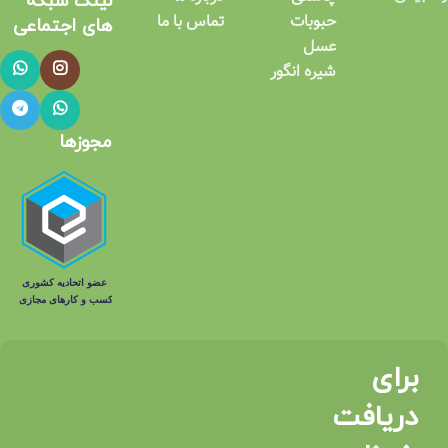
لینک شبکه
حبوبات
تماس با ما
های اجتماعی​
عسل
شیره انگور
مجوزها
برای
دریافت