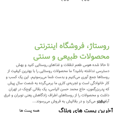
روستاژ، فروشگاه اینترنتی
محصولات طبیعی و سنتی
تا حالا شده هوس طعم تنقلات و غذاهای روستایی کنید و بهش
دسترسی نداشته باشید؟ ما محصولات روستایی را با بهترین کیفیت از
روستاها جمع آوری می‌کنیم و بدست شما می‌رسونیم. این یک کسب و
مقالات
کار خانوادگی است و تجربه‌ی کاری ما برمی‌گرده به شصت سال پیش
خرید
که پدربزرگمون، حاج محمد حسن الیاسی، یک بقالی کوچک در تهران
مقالات
غذاها
انواع
تفاوت
داشت و محصولات را از روستاهای اطراف زادگاهش یعنی نوبران و غرق
عسل
مقالات
بیشتر
آباد تهیه می‌کرد و در بقالیش به فروش می‌رسوند...
چگونه
شیره‌
لواشک
سفید
آخرین پست های وبلاگ
انواع
های
خانگی
همه پست ها