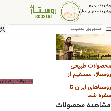
پرش به ناوبری
پرش به محتوای اصلی
عضو کانال بله
طعم اصیل روستا
بشید و
از
محصولات طبیعی
تخفیف
روستاژ، مستقیم از
های
جذاب
محصولات پرفروش
روستاهای ایران تا
روزانه
سفره شما
مطلع
شوید.
مشاهده محصولات