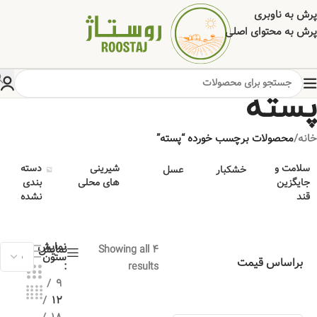
پرش به ناوبری
پرش به محتوای اصلی
پسته
خانه
/
محصولات برچسب خورده “پسته”
سلامت و
شیرینی
دسته
خشکبار
عسل
جایگزین
های محلی
بندی
قند
نشده
نمایش
Showing all 4
نمایش
ستون
براساس قیمت
results
9
12