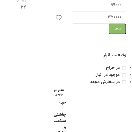
18
24
صافی
وضعیت انبار
در حراج
موجود در انبار
در سفارش مجدد
عدم مو
جودی
حبه
عناب
چاشنی
,
سلامت
و