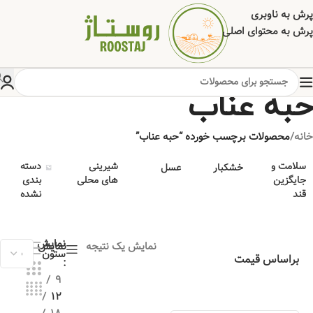
پرش به ناوبری
پرش به محتوای اصلی
حبه عناب
خانه
/
محصولات برچسب خورده “حبه عناب”
سلامت و
شیرینی
دسته
خشکبار
عسل
جایگزین
های محلی
بندی
قند
نشده
نمایش
نمایش یک نتیجه
نمایش
ستون
براساس قیمت
9
12