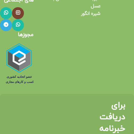
های اجتماعی​
عسل
شیره انگور
مجوزها
برای
دریافت
خبرنامه