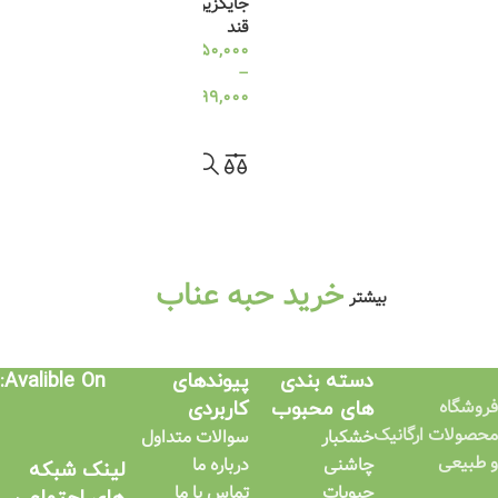
جایگزین
قند
350,000
تومان
–
99,000
تومان
انتخاب گزینه ها
خرید حبه عناب
بیشتر
دسته بندی
پیوندهای
Avalible On:
فروشگاه
های محبوب
کاربردی​
محصولات ارگانیک
خشکبار
سوالات متداول
و طبیعی
چاشنی
درباره ما
لینک شبکه
حبوبات
تماس با ما