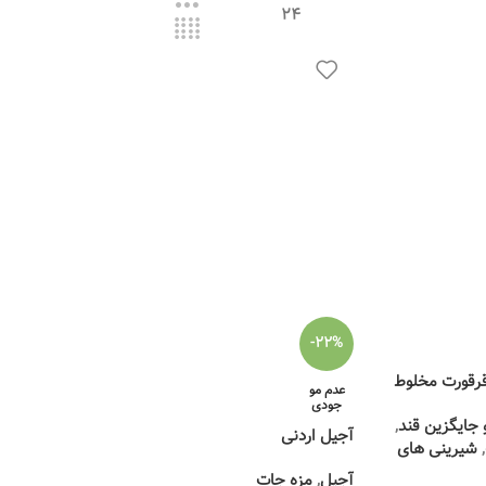
24
-22%
رقورت مخلوط
عدم مو
جودی
جایگزین قند
,
آجیل اردنی
,
شیرینی های
آجیل
,
مزه جات