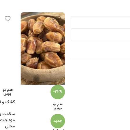
عدم مو
-22%
جودی
کشک و ق
عدم مو
جودی
سلامت و 
مزه جات
جدید
محلی