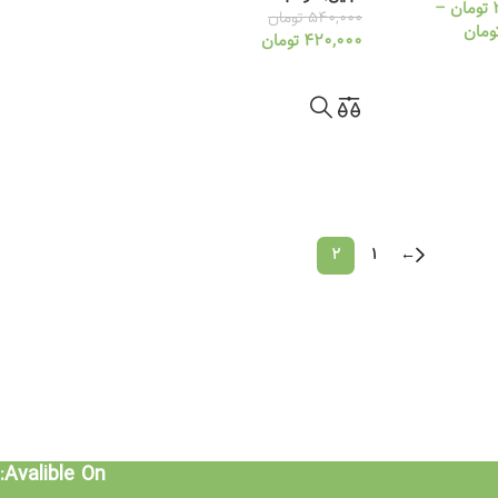
تومان
–
540,000
تومان
ومان
420,000
تومان
زینه ها
اطلاعات بیشتر
2
1
←
Avalible On: