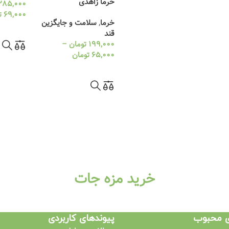
خرما زاهدی
285,000
69,000
ت
خرما
,
سلامت و جایگزین
انتخاب گ
قند
199,000
تومان
–
65,000
تومان
انتخاب گزینه ها
خرید مزه جات
ی محبوب
پیوندهای کاربردی​