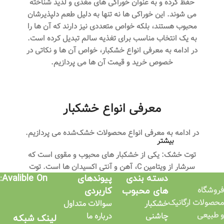
حفظ کرده و به عنوان خوراکی‌ های مغذی و لذیذ شناخته
می‌ شوند. این خوراکی‌ ها نه تنها به دلیل طعم دلپذیرشان
محبوب هستند، بلکه خواص متعددی نیز دارند که آن ها را
به یک انتخاب مناسب برای تغذیه سالم تبدیل کرده است.
در ادامه به معرفی انواع خشکبار، خواص آن‌ ها و نکاتی در
خصوص خرید و قیمت آن ها می پردازیم.
معرفی انواع خشکبار
در ادامه به معرفی انواع محصولات خشک‌شده می پردازیم.
بیشتر
توت خشک: یکی از خشکبار های محبوب و مقوی است که
سرشار از ویتامین C، آهن و آنتی‌ اکسیدان‌ ها است. توت
دسته بندی
پیوندهای
Avalible On:
خشک برای تقویت سیستم ایمنی بدن و کاهش استرس
فروشگاه
های محبوب
کاربردی​
مفید است.
محصولات ارگانیک
خشکبار
سوالات متداول
مغز گردو: گردو یکی از مغذی‌ ترین خشکبار هاست و منبع
و طبیعی
چاشنی
درباره ما
لینک شبکه