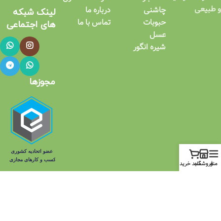
و طبیعی
چاشنی
درباره ما
لینک شبکه
حبوبات
تماس با ما
های اجتماعی​
عسل
شیره انگور
مجوزها
منو
فروشگاه
سبد خرید
برای
دریافت