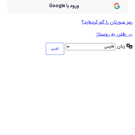
ورود با Google
رمز عبورتان را گم کرده‌اید؟
→ رفتن به روستاژ
زبان