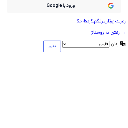
ورود با Google
رمز عبورتان را گم کرده‌اید؟
→ رفتن به روستاژ
زبان