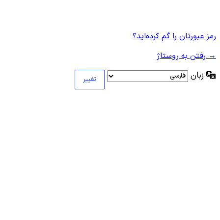
رمز عبورتان را گم کرده‌اید؟
→ رفتن به روستاژ
زبان